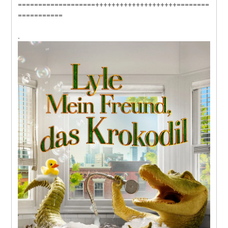
===================++++++++++++++++++++========
===========
.